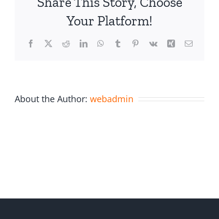
Share This Story, Choose
Your Platform!
Facebook
X
Reddit
LinkedIn
WhatsApp
Tumblr
Pinterest
Vk
Xing
Email
About the Author:
webadmin