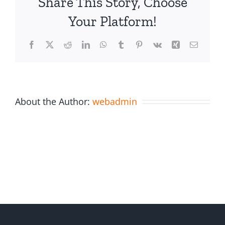
Share This Story, Choose
Your Platform!
Facebook
X
Reddit
LinkedIn
WhatsApp
Tumblr
Pinterest
Vk
Xing
Email
About the Author:
webadmin